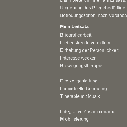
Dann biete ich Ihnen als Entlas
Umgebung des Pflegebedürftigen
Betreuungszeiten: nach Vereinb
Mein Leitsatz:
B
iografiearbeit
L
ebensfreude vermitteln
E
rhaltung der Persönlichkeit
I
nteresse wecken
B
ewegungstherapie
F
reizeitgestaltung
I
ndividuelle Betreuung
T
herapie mit Musik
I
ntegrative Zusammenarbeit
M
obilisierung